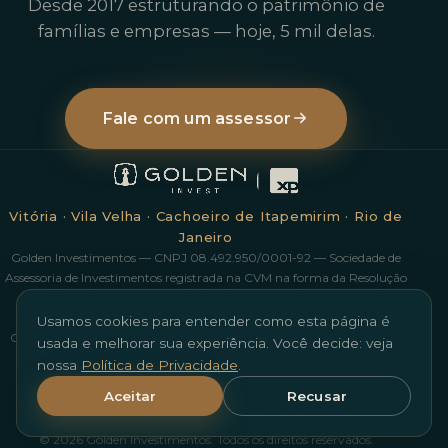
Desde 2017 estruturando o patrimônio de
famílias e empresas — hoje, 5 mil delas.
Fale com um assessor
Vitória · Vila Velha · Cachoeiro de Itapemirim · Rio de
Janeiro
Golden Investimentos — CNPJ 08.492.950/0001-92 — Sociedade de
Assessoria de Investimentos registrada na CVM na forma da Resolução
CVM 178/23, com contrato de distribuição e mediação com a XP
Investimentos CCTVM S/A. Investimentos em ações possuem risco.
Usamos cookies para entender como esta página é
Operações com derivativos podem resultar em perdas superiores aos
usada e melhorar sua experiência. Você decide: veja
valores investidos. Rentabilidade passada não é garantia de
nossa
Política de Privacidade
.
rentabilidade futura. Ouvidoria XP: 0800 722 3730.
Aceitar
Recusar
Nossa Equipe
Escritórios
Trabalhe Conosco
goldeninvestimentos.com.br
Política de Privacidade
© 2026 Golden Investimentos. Todos os direitos reservados.