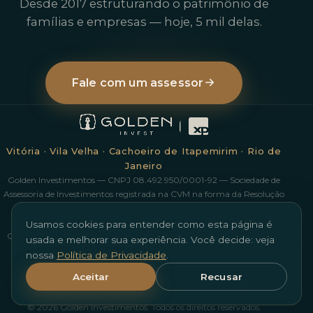
Desde 2017 estruturando o patrimônio de
famílias e empresas — hoje, 5 mil delas.
Fale com um assessor
Vitória · Vila Velha · Cachoeiro de Itapemirim · Rio de
Janeiro
Golden Investimentos — CNPJ 08.492.950/0001-92 — Sociedade de
Assessoria de Investimentos registrada na CVM na forma da Resolução
CVM 178/23, com contrato de distribuição e mediação com a XP
Investimentos CCTVM S/A. Investimentos em ações possuem risco.
Usamos cookies para entender como esta página é
Operações com derivativos podem resultar em perdas superiores aos
usada e melhorar sua experiência. Você decide: veja
valores investidos. Rentabilidade passada não é garantia de
nossa
Política de Privacidade
.
rentabilidade futura. Ouvidoria XP: 0800 722 3730.
Aceitar
Recusar
Nossa Equipe
Escritórios
Trabalhe Conosco
goldeninvestimentos.com.br
Política de Privacidade
© 2026 Golden Investimentos. Todos os direitos reservados.