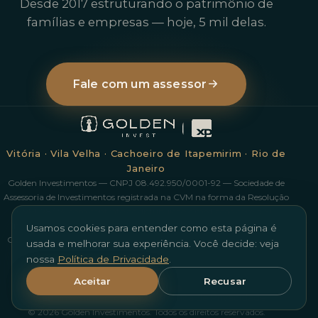
Desde 2017 estruturando o patrimônio de
famílias e empresas — hoje, 5 mil delas.
Fale com um assessor
Vitória · Vila Velha · Cachoeiro de Itapemirim · Rio de
Janeiro
Golden Investimentos — CNPJ 08.492.950/0001-92 — Sociedade de
Assessoria de Investimentos registrada na CVM na forma da Resolução
CVM 178/23, com contrato de distribuição e mediação com a XP
Investimentos CCTVM S/A. Investimentos em ações possuem risco.
Usamos cookies para entender como esta página é
Operações com derivativos podem resultar em perdas superiores aos
usada e melhorar sua experiência. Você decide: veja
valores investidos. Rentabilidade passada não é garantia de
nossa
Política de Privacidade
.
rentabilidade futura. Ouvidoria XP: 0800 722 3730.
Aceitar
Recusar
Nossa Equipe
Escritórios
Trabalhe Conosco
goldeninvestimentos.com.br
Política de Privacidade
© 2026 Golden Investimentos. Todos os direitos reservados.