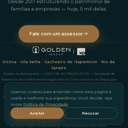
Desde 2017 estruturando o patrimônio de
famílias e empresas — hoje, 5 mil delas.
Fale com um assessor
Vitória · Vila Velha · Cachoeiro de Itapemirim · Rio de
Janeiro
Golden Investimentos — CNPJ 08.492.950/0001-92 — Sociedade de
Assessoria de Investimentos registrada na CVM na forma da Resolução
CVM 178/23, com contrato de distribuição e mediação com a XP
Investimentos CCTVM S/A. Investimentos em ações possuem risco.
Usamos cookies para entender como esta página é
Operações com derivativos podem resultar em perdas superiores aos
usada e melhorar sua experiência. Você decide: veja
valores investidos. Rentabilidade passada não é garantia de
nossa
Política de Privacidade
.
rentabilidade futura. Ouvidoria XP: 0800 722 3730.
Aceitar
Recusar
Nossa Equipe
Escritórios
Trabalhe Conosco
goldeninvestimentos.com.br
Política de Privacidade
© 2026 Golden Investimentos. Todos os direitos reservados.